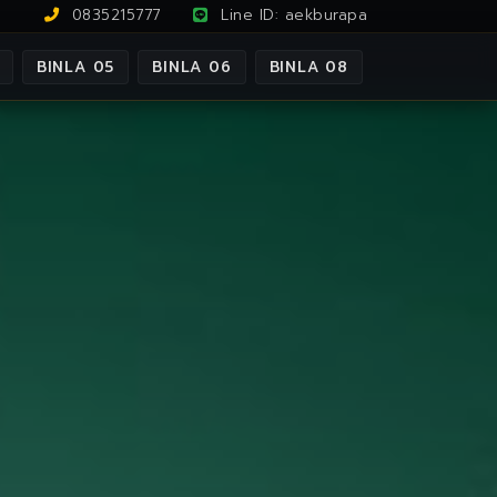
0835215777
Line ID: aekburapa
BINLA 05
BINLA 06
BINLA 08