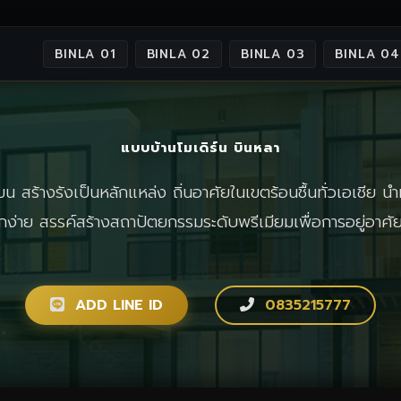
BINLA 01
BINLA 02
BINLA 03
BINLA 04
แบบบ้านโมเดิร์น บินหลา
 สร้างรังเป็นหลักแหล่ง ถิ่นอาศัยในเขตร้อนชื้นทั่วเอเชีย นำม
จักง่าย สรรค์สร้างสถาปัตยกรรมระดับพรีเมียมเพื่อการอยู่อาศ
ADD LINE ID
0835215777