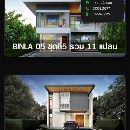
สถาปนิกเอก
0835215777
02-509-2324