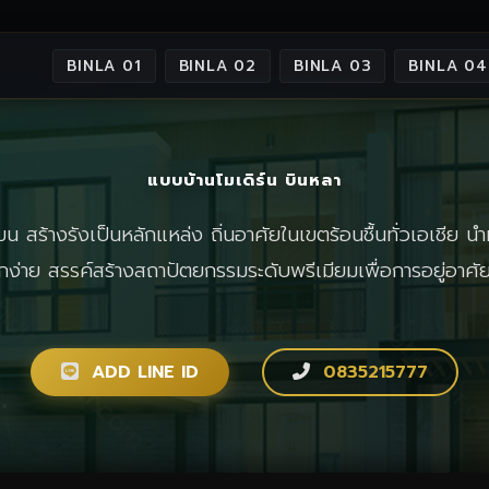
BINLA 01
BINLA 02
BINLA 03
BINLA 04
แบบบ้านโมเดิร์น บินหลา
 สร้างรังเป็นหลักแหล่ง ถิ่นอาศัยในเขตร้อนชื้นทั่วเอเชีย นำม
จักง่าย สรรค์สร้างสถาปัตยกรรมระดับพรีเมียมเพื่อการอยู่อาศ
ADD LINE ID
0835215777